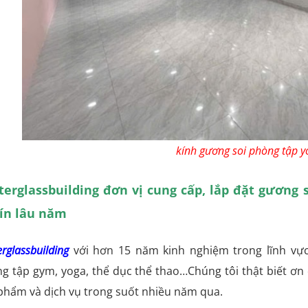
kính gương soi phòng tập y
terglassbuilding đơn vị cung cấp, lắp đặt gương s
tín lâu năm
rglassbuilding
với hơn 15 năm kinh nghiệm trong lĩnh vực
g tập gym, yoga, thể dục thể thao…Chúng tôi thật biết ơn
phẩm và dịch vụ trong suốt nhiều năm qua.