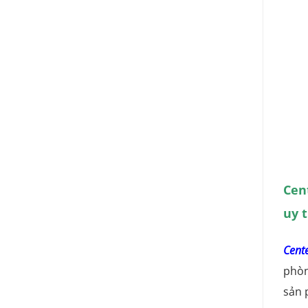
Cen
uy 
Cente
phòn
sản 