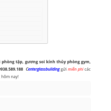
i phòng tập, gương soi kính thủy phòng gym,
 0938.589.188
C
enterglassbuilding
gửi
miễn phí
các
g hôm nay!