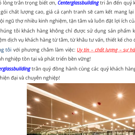
ỏ lòng trân trọng biết ơn,
Centerglassbuilding
tri ân đến quý 
 gói chất lượng cao, giá cả cạnh tranh sẽ cam kết mang lạ
đội ngũ thợ nhiều kinh nghiệm, tận tâm và luôn đặt lợi ích c
chúng tôi khách hàng không chỉ được sử dụng sản phẩm k
ệm dịch vụ khách hàng từ tâm, từ khâu tư vấn, thiết kế cho
g tôi
với phương châm làm việc:
Uy tín – chất lượng – sự hà
h nghiệp tồn tại và phát triển bền vững!
rglassbuilding
trân quý đồng hành cùng các quý khách hàng
 hiện đại và chuyên nghiệp!