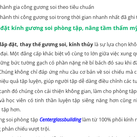
 hành gia công gương soi theo tiêu chuẩn
 hành thi công gương soi trong thời gian nhanh nhất đã ghi
 đặt kính gương soi phòng tập, nâng tầm thẩm mỹ
lắp đặt, thay thế gương soi, kính thủy
là sự lựa chọn khô
 đại. Một đẳng cấp khác biệt vô cùng to lớn giữa việc xung
hững bức tường gạch có phần nặng nề bí bách đó sau khi đ
 Chúng không chỉ đáp ứng nhu cầu cơ bản về soi chiếu mà còn
hiệu quả tập luyện, giúp người tập dễ dàng điều chỉnh các 
cạnh đó chúng còn cải thiện không gian, làm cho phòng tập t
và học viên có tinh thần luyện tập siêng năng hơn cũng 
 tập hơn.
g soi phòng tập
Centerglassbuilding
làm từ 100% phôi kính n
 phản chiếu vượt trội.