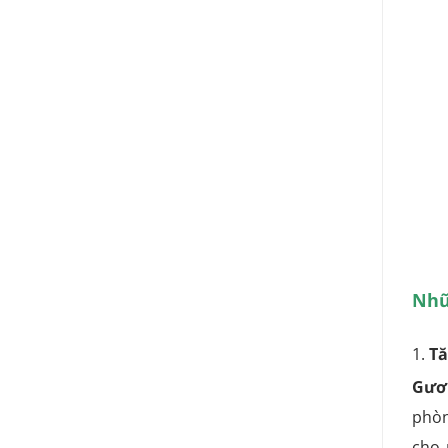
Nhữ
1.
Tă
Gươ
phòn
cho 