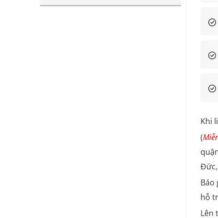
Khi 
(
Miễn
quận
Đức,
Báo 
hỗ t
Lên 