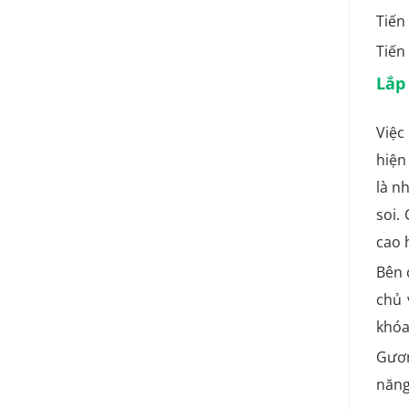
Tiến
Tiến
Lắp
Việc
hiện
là n
soi.
cao 
Bên 
chủ 
khóa
Gươn
năng