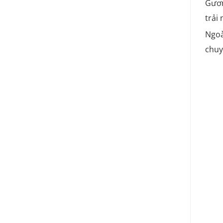
Gươn
trải
Ngoà
chuy