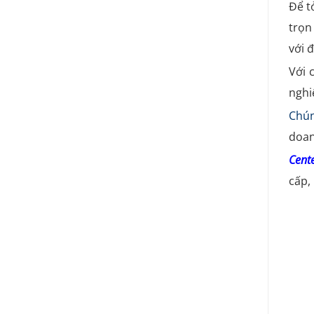
Để t
trọn
với 
Với 
nghi
Chún
doan
Cente
cấp,