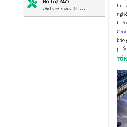
Hỗ trợ 24/7
thi 
Liên hệ với chúng tôi ngay
nghề
triể
Cent
báo 
phẩm
TỔN