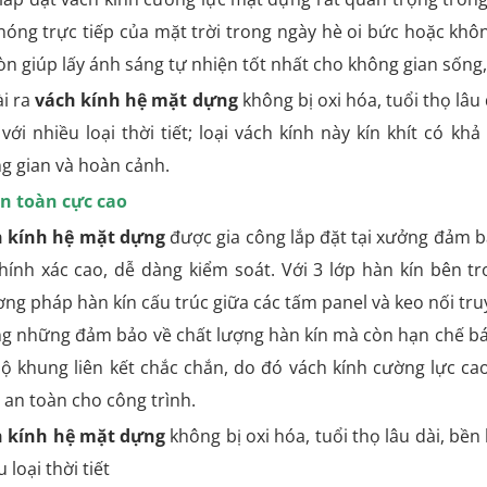
nóng trực tiếp của mặt trời trong ngày hè oi bức hoặc kh
òn giúp lấy ánh sáng tự nhiện tốt nhất cho không gian sống,
i ra
vách kính hệ mặt dựng
không bị oxi hóa, tuổi thọ lâu
 với nhiều loại thời tiết; loại vách kính này kín khít có 
g gian và hoàn cảnh.
n toàn cực cao
 kính hệ mặt dựng
được gia công lắp đặt tại xưởng đảm bả
hính xác cao, dễ dàng kiểm soát. Với 3 lớp hàn kín bên 
ng pháp hàn kín cấu trúc giữa các tấm panel và keo nối tru
g những đảm bảo về chất lượng hàn kín mà còn hạn chế b
bộ khung liên kết chắc chắn, do đó vách kính cường lực cao
, an toàn cho công trình.
 kính hệ mặt dựng
không bị oxi hóa, tuổi thọ lâu dài, bền
 loại thời tiết