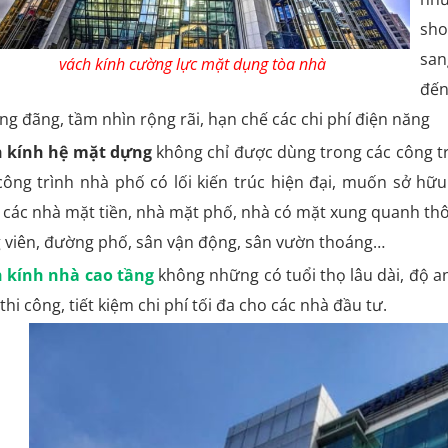
sho
san
vách kính cường lực mặt dụng tòa nhà
đến
ng đãng, tầm nhìn rộng rãi, hạn chế các chi phí điện năng
 kính hệ mặt dựng
không chỉ được dùng trong các công t
công trình nhà phố có lối kiến trúc hiện đại, muốn sở h
 các nhà mặt tiền, nhà mặt phố, nhà có mặt xung quanh th
 viên, đường phố, sân vận động, sân vườn thoáng…
 kính nhà cao tầng
không những có tuổi thọ lâu dài, độ an
thi công, tiết kiệm chi phí tối đa cho các nhà đầu tư.