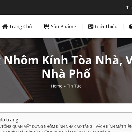
Trang Chủ
Sản Phẩm
Giới Thiệu
 Nhôm Kính Tòa Nhà, V
Nhà Phố
Home
»
Tin Tức
đồ trang
TỔNG QUAN MẶT DỰNG NHÔM KÍNH NHÀ CAO TẦNG – VÁCH KÍNH MẶT TIỀ