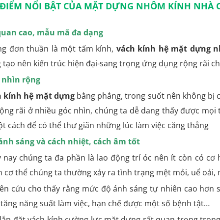
ĐIỂM NỔI BẬT CỦA MẶT DỰNG NHÔM KÍNH NHÀ 
quan cao, mẫu mã đa dạng
g đơn thuần là một tấm kính,
vách kính hệ mặt dựng n
 tạo nên kiến trúc hiện đại-sang trọng ứng dụng rộng rãi ch
 nhìn rộng
 kính hệ mặt dựng
bằng phẳng, trong suốt nên không bị c
rộng rãi ở nhiều góc nhìn, chúng ta dễ dang thấy được mọi
ột cách để có thể thư giãn những lúc làm việc căng thẳng
ánh sáng và cách nhiệt, cách âm tốt
 nay chúng ta đa phần là lao động trí óc nên ít còn có cơ 
n cơ thể chúng ta thường xảy ra tình trạng mệt mỏi, uể oải,
ên cứu cho thấy rằng mức độ ánh sáng tự nhiên cao hơn sẽ
 tăng năng suất làm việc, hạn chế được một số bệnh tật…
 lắp đặt vách kính cường lực mặt dựng rất quan trọng trong