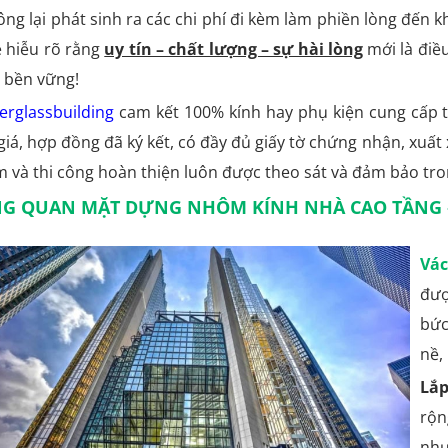
công lại phát sinh ra các chi phí đi kèm làm phiền lòng đến 
 hiễu rõ rằng
uy tín – chất lượng – sự hài lòng
mới là điều
n bền vững!
erglassbuilding
cam kết 100% kính hay phụ kiện cung cấp 
giá, hợp đồng đã ký kết, có đầy đủ giấy tờ chứng nhận, xuất
 và thi công hoàn thiện luôn được theo sát và đảm bảo tron
G QUAN MẶT DỰNG NHÔM KÍNH NHÀ CAO TẦNG –
Vá
đượ
bức
nề,
Lắ
rộn
nh