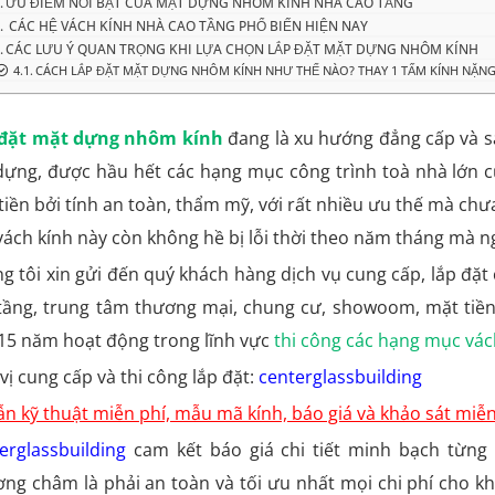
ƯU ĐIỂM NỔI BẬT CỦA MẶT DỰNG NHÔM KÍNH NHÀ CAO TẦNG
CÁC HỆ VÁCH KÍNH NHÀ CAO TẦNG PHỔ BIẾN HIỆN NAY
CÁC LƯU Ý QUAN TRỌNG KHI LỰA CHỌN LẮP ĐẶT MẶT DỰNG NHÔM KÍNH
CÁCH LẮP ĐẶT MẶT DỰNG NHÔM KÍNH NHƯ THẾ NÀO? THAY 1 TẤM KÍNH NẶNG 
 đặt mặt dựng nhôm kính
đang là xu hướng đẳng cấp và sa
dựng, được hầu hết các hạng mục công trình toà nhà lớn
tiền bởi tính an toàn, thẩm mỹ, với rất nhiều ưu thế mà chưa 
 vách kính này còn không hề bị lỗi thời theo năm tháng mà 
g tôi xin gửi đến quý khách hàng dịch vụ cung cấp, lắp đặ
tầng, trung tâm thương mại, chung cư, showoom, mặt tiền
15 năm hoạt động trong lĩnh vực
thi công các hạng mục vác
vị cung cấp và thi công lắp đặt:
centerglassbuilding
ẫn kỹ thuật miễn phí, mẫu mã kính, báo giá và khảo sát miễ
erglassbuilding
cam kết báo giá chi tiết minh bạch từng
ng châm là phải an toàn và tối ưu nhất mọi chi phí cho k