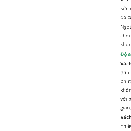
sức 
đó c
Ngoà
chọi
khôn
Độ a
Vách
độ c
phươ
khôn
với 
gian
Vách
nhiều