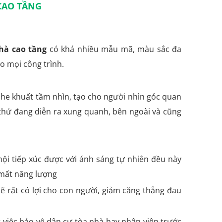
CAO TẦNG
hà cao tầng
có khá nhiều mẫu mã, màu sắc đa
o mọi công trình.
he khuất tầm nhìn, tạo cho người nhìn góc quan
 thứ đang diễn ra xung quanh, bên ngoài và cũng
hội tiếp xúc được với ánh sáng tự nhiên đều này
 mất năng lượng
 rất có lợi cho con người, giảm căng thẳng đau
 việc bảo vệ dân cư tòa nhà hay nhân viên trước