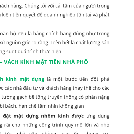
khách hàng. Chúng tôi với cái tâm của người trong
 kiện tiên quyết để doanh nghiệp tồn tại và phát
toàn bộ đều là hàng chính hãng đúng như trong
 xứ nguồn gốc rõ ràng. Trên hết là chất lượng sản
g suốt quá trình thực hiện.
 VÁCH KÍNH MẶT TIỀN NHÀ PHỐ
ch kính mặt dựng
là một bước tiến đột phá
c các nhà đầu tư và khách hàng thay thế cho các
 tường gạch bê tông truyền thống có phần nặng
 bí bách, hạn chế tầm nhìn không gian
p đặt mặt dựng nhôm kính được
ứng dụng
g rãi cho những công trình quy mô lớn và nhỏ
ư tòa nhà văn phòng, cao ốc, chung cư,