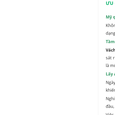
ƯU 
Mỹ 
Khôn
dạng
Tầm
Vách
sát 
là m
Lấy 
Ngày
khiế
Nghi
đầu,
Việc