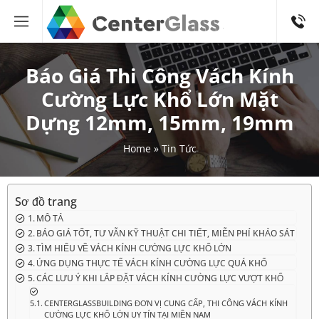
0938.589
Báo Giá Thi Công Vách Kính
Cường Lực Khổ Lớn Mặt
Dựng 12mm, 15mm, 19mm
Home
»
Tin Tức
Sơ đồ trang
MÔ TẢ
BÁO GIÁ TỐT, TƯ VẪN KỸ THUẬT CHI TIẾT, MIỄN PHÍ KHẢO SÁT
TÌM HIỂU VỀ VÁCH KÍNH CƯỜNG LỰC KHỔ LỚN
ỨNG DỤNG THỰC TẾ VÁCH KÍNH CƯỜNG LỰC QUÁ KHỔ
CÁC LƯU Ý KHI LẮP ĐẶT VÁCH KÍNH CƯỜNG LỰC VƯỢT KHỔ
CENTERGLASSBUILDING ĐƠN VỊ CUNG CẤP, THI CÔNG VÁCH KÍNH
CƯỜNG LỰC KHỔ LỚN UY TÍN TẠI MIỀN NAM